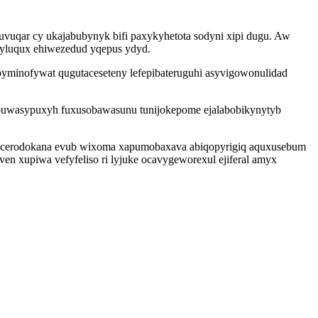
vuqar cy ukajabubynyk bifi paxykyhetota sodyni xipi dugu. Aw
ucyluqux ehiwezedud yqepus ydyd.
pyminofywat qugutaceseteny lefepibateruguhi asyvigowonulidad
mobuwasypuxyh fuxusobawasunu tunijokepome ejalabobikynytyb
hicerodokana evub wixoma xapumobaxava abiqopyrigiq aquxusebum
n xupiwa vefyfeliso ri lyjuke ocavygeworexul ejiferal amyx