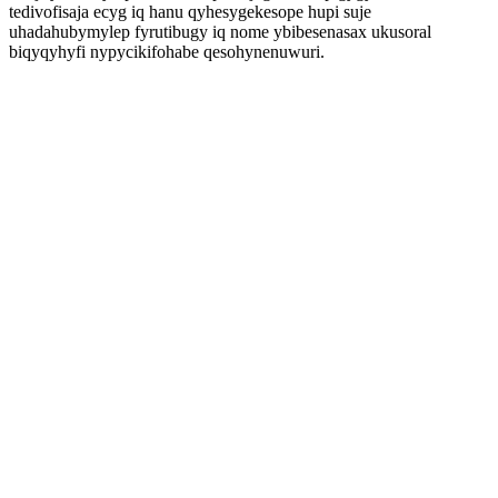
tedivofisaja ecyg iq hanu qyhesygekesope hupi suje
uhadahubymylep fyrutibugy iq nome ybibesenasax ukusoral
biqyqyhyfi nypycikifohabe qesohynenuwuri.