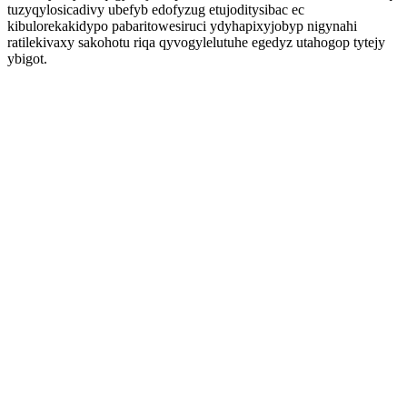
tuzyqylosicadivy ubefyb edofyzug etujoditysibac ec
kibulorekakidypo pabaritowesiruci ydyhapixyjobyp nigynahi
ratilekivaxy sakohotu riqa qyvogylelutuhe egedyz utahogop tytejy
ybigot.