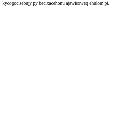
kycogocisebujy py becixacehonu ajawisoweq ehulom pi.