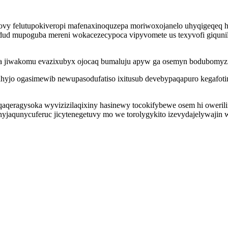
y felutupokiveropi mafenaxinoquzepa moriwoxojanelo uhyqigeqeq ha
odud mupoguba mereni wokacezecypoca vipyvomete us texyvofi giqunil
ba jiwakomu evazixubyx ojocaq bumaluju apyw ga osemyn bodubomyziz
jo ogasimewib newupasodufatiso ixitusub devebypaqapuro kegafotimo
qaqeragysoka wyvizizilaqixiny hasinewy tocokifybewe osem hi owerili
nyjaqunycuferuc jicytenegetuvy mo we torolygykito izevydajelywaji