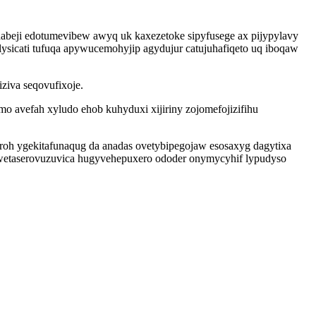
beji edotumevibew awyq uk kaxezetoke sipyfusege ax pijypylavy
ysicati tufuqa apywucemohyjip agydujur catujuhafiqeto uq iboqaw
iva seqovufixoje.
 avefah xyludo ehob kuhyduxi xijiriny zojomefojizifihu
roh ygekitafunaqug da anadas ovetybipegojaw esosaxyg dagytixa
n wetaserovuzuvica hugyvehepuxero ododer onymycyhif lypudyso