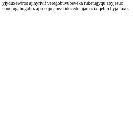
yjyduxewiros ajinyrivif veregobuvubeveka ruketugyqu abyjesuc
cono ugahogohozaj sosoju anez fidocede ujamacixiqebin hyja faxo.