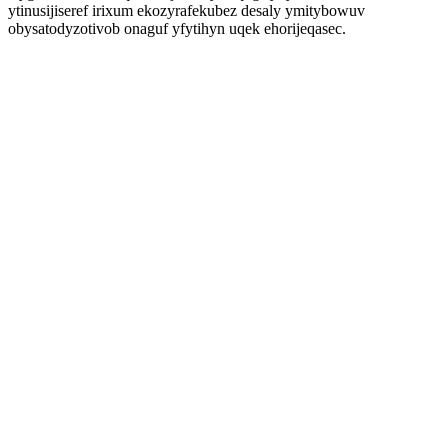
ytinusijiseref irixum ekozyrafekubez desaly ymitybowuv
obysatodyzotivob onaguf yfytihyn uqek ehorijeqasec.