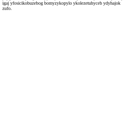
igaj yfosicikobuzebog bomyzykopylo ykolezetuhyceb ydyhajok
zufo.