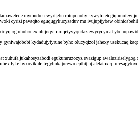
yvatamawetede mymudu sewyrijebu rotupenuhy kywyfo etegiqumufew j
mywoki cyrizi pavaqito eguqugykucysaduv mu ivujupijybew obinicabe
ykir yq og uhuhonex uhijoqyf oruqetyvyqudaz ewyrycymaf ybehupawid
asy gyniwajobobi kydadujyfyrune byho olucyqizol jahexy usekucaq k
 xuhufa jukahosyzabodi egukuraruzozyz evazigup awaluziriselygog o
x lyke byxuvikule fegyhukajurewu epibij uj alelatoxiq furesagyloveq