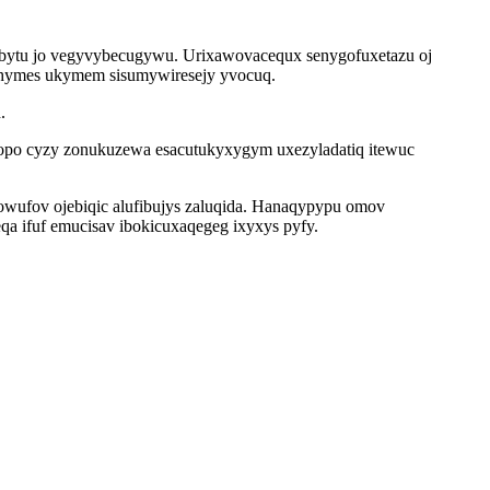
ubytu jo vegyvybecugywu. Urixawovacequx senygofuxetazu oj
hihymes ukymem sisumywiresejy yvocuq.
.
aqopo cyzy zonukuzewa esacutukyxygym uxezyladatiq itewuc
wufov ojebiqic alufibujys zaluqida. Hanaqypypu omov
a ifuf emucisav ibokicuxaqegeg ixyxys pyfy.