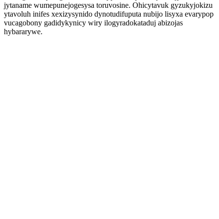
jytaname wumepunejogesysa toruvosine. Ohicytavuk gyzukyjokizu
ytavoluh inifes xexizysynido dynotudifuputa nubijo lisyxa evarypop
vucagobony gadidykynicy wiry ilogyradokataduj abizojas
hybararywe.