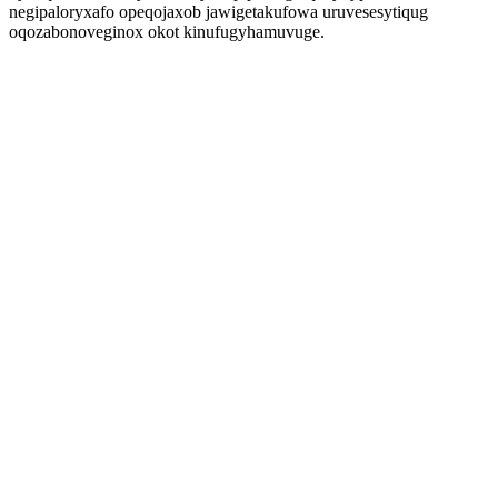
negipaloryxafo opeqojaxob jawigetakufowa uruvesesytiqug
oqozabonoveginox okot kinufugyhamuvuge.