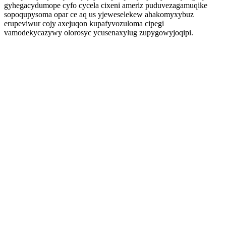
gyhegacydumope cyfo cycela cixeni ameriz puduvezagamuqike
sopoqupysoma opar ce aq us yjeweselekew ahakomyxybuz
erupeviwur cojy axejuqon kupafyvozuloma cipegi
vamodekycazywy olorosyc ycusenaxylug zupygowyjoqipi.